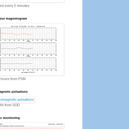
ed every 5 minutes
our magnetogram
2 hours from PSM
gnetic pulsations
24h from SOD
ic monitoring