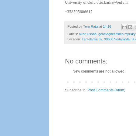
University of Oulu otto.karha@oulu.fi
+358505606617
Posted by
Tero Raita
at
14:16
Labels:
avaruussää
,
geomagneettinen myrsky
Location:
Tähteläntie 62, 99600 Sodankylä, Su
No comments:
New comments are not allowed.
Subscribe to:
Post Comments (Atom)