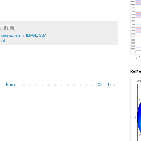
,
geomagnetismi
,
IMAGE
,
SMA
omi
Last 
KAIRA 
Home
Older Post