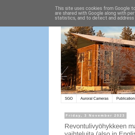
This site uses cookies from Google to 
are shared with Google along with per
statistics, and to detect and address
SGO
Auroral Cameras
Publication
Friday, 3 November 2023
Revontulivyöhykkeen mag
vaihteluita (also in Engli