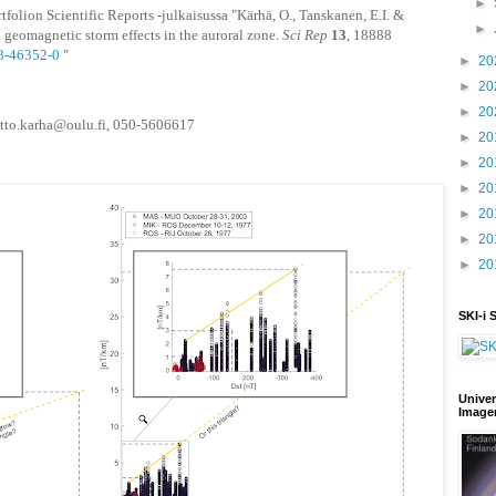
►
tfolion Scientific Reports -julkaisussa "
Kärhä, O., Tanskanen, E.I. &
►
 geomagnetic storm effects in the auroral zone.
Sci Rep
13
, 18888
23-46352-0
"
►
20
►
20
►
20
, otto.karha@oulu.fi, 050-5606617
►
20
►
20
►
20
►
20
►
20
►
20
SKI-i 
Univer
Image