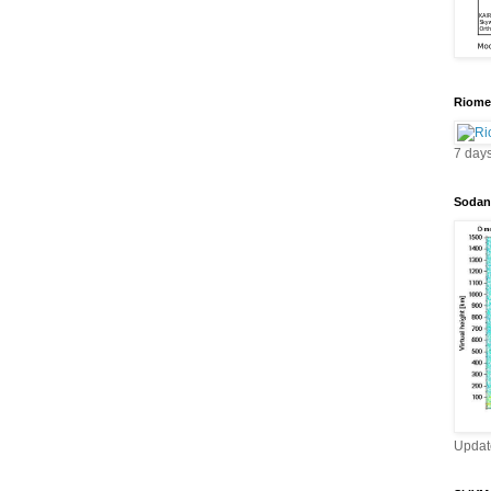
Riomet
7 day
Sodan
Updat