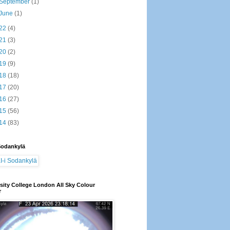
September
(1)
June
(1)
22
(4)
21
(3)
20
(2)
19
(9)
18
(18)
17
(20)
16
(27)
15
(56)
14
(83)
Sodankylä
sity College London All Sky Colour
r