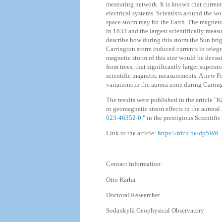
measuring network. It is known that current
electrical systems. Scientists around the wor
space storm may hit the Earth. The magnet
in 1833 and the largest scientifically meas
describe how during this storm the Sun bri
Carrington storm induced currents in teleg
magnetic storm of this size would be devas
from trees, that significantly larger supers
scientific magnetic measurements. A new Fi
variations in the aurora zone during Carri
The results were published in the article "
Kä
in geomagnetic storm effects in the auroral
023-46352-0
" in the
prestigious Scientific 
Link to the article:
https://rdcu.be/dp5W6
Contact information:
Otto Kärhä
Doctoral Researcher
Sodankylä Geophysical Observatory