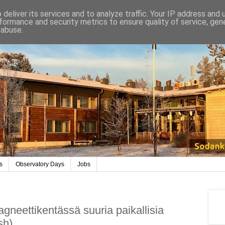
deliver its services and to analyze traffic. Your IP address and
formance and security metrics to ensure quality of service, ge
 abuse.
s
Observatory Days
Jobs
neettikentässä suuria paikallisia
sh)