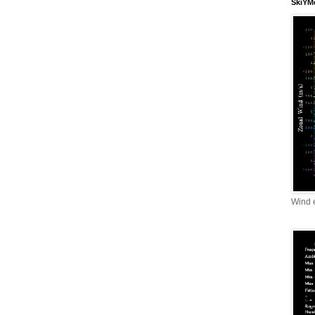
SkiYMe
Wind 