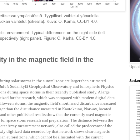
eettisessa ympäristössä. Tyypilliset vaihtelut yöpuolella
okan vaihtelut (oikealla). Kuva: O. Kärhä, CC-BY 4.0.
ic environment. Typical differences on the night side (left
spectively (right panel). Figure: O. Kärhä, CC-BY 4.0.
ty in the magnetic field in the
Updat
during solar storms in the auroral zone are larger than estimated.
Sodan
f Oulu’s Sodankylä Geophysical Observatory and Ionospheric Physics
ons during space storms in their recently published study. A large
tized for the research, which was compared with modern digital data.
lloween storms, the magnetic field’s northward disturbance measured
er than the disturbance measured in Kautokeino, Norway, located
and other published results show that the currently used magnetic
or space storm research and preparation. The distance between the
ter Array measurement network, also called the predecessor of the
wly digitized data recorded by that network shows clear magnetic
vian auroral zone, which cannot be illustrated with the current