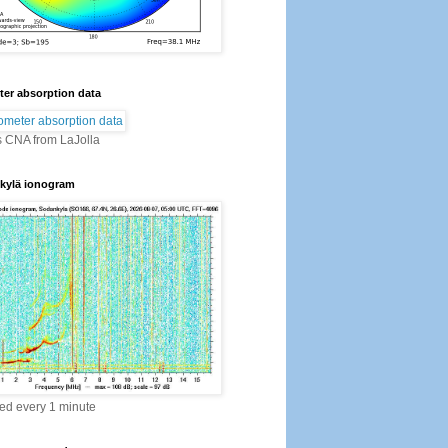
er absorption data
s CNA from LaJolla
kylä ionogram
ed every 1 minute