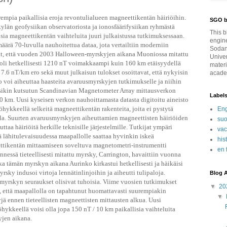
empia paikallisia eroja revontulialueen magneettikentän häiriöihin.
SGO b
län geofysiikan observatoriosta ja ionosfäärifysiikan ryhmästä
This b
sia magneettikentän vaihteluita juuri julkaistussa tutkimuksessaan.
engin
äärä 70-luvulla nauhoitettua dataa, jota vertailtiin moderniin
Sodan
ivat, että vuoden 2003 Halloween-myrskyjen aikana Muoniossa mitattu
Univer
oli hetkellisesti 1210 nT voimakkaampi kuin 160 km etäisyydellä
materi
7.6 nT/km ero sekä muut julkaisun tulokset osoittavat, että nykyisin
academ
 voi aiheuttaa haasteita avaruusmyrskyjen tutkimukselle ja niihin
sikin kutsutun Scandinavian Magnetometer Array mittausverkon
Label
20 km. Uusi kyseisen verkon nauhoittamasta datasta digitoitu aineisto
hykkeellä selkeitä magneettikentän rakenteita, joita ei pystytä
Eng
la. Suurten avaruusmyrskyjen aiheuttamien magneettisten häiriöiden
su
taa häiriöitä herkille teknisille järjestelmille. Tutkijat ympäri
va
ä lähitulevaisuudessa maapallolle saattaa hyvinkin iskeä
his
ettikentän mittaamiseen soveltuva magnetometri-instrumentti
en 
nessä tieteellisesti mitattu myrsky, Carrington, havaittiin vuonna
 tämän myrskyn aikana Aurinko kirkastui hetkellisesti ja häikäisi
yrsky indusoi virtoja lennätinlinjoihin ja aiheutti tulipaloja.
Blog A
yrskyn seuraukset olisivat tuhoisia. Viime vuosien tutkimukset
▼
20
lä, että maapallolla on tapahtunut huomattavasti suurempiakin
▼
ä ennen tieteellisten magneettisten mittausten alkua. Uusi
hykkeellä voisi olla jopa 150 nT / 10 km paikallisia vaihteluita
jen aikana.