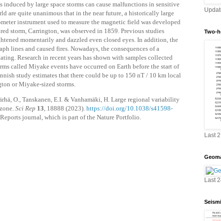
s induced by large space storms can cause malfunctions in sensitive
Updat
ld are quite unanimous that in the near future, a historically large
ometer instrument used to measure the magnetic field was developed
ured storm, Carrington, was observed in 1859. Previous studies
Two-h
ghtened momentarily and dazzled even closed eyes. In addition, the
raph lines and caused fires. Nowadays, the consequences of a
tating. Research in recent years has shown with samples collected
torms called Miyake events have occurred on Earth before the start of
nnish study estimates that there could be up to 150 nT / 10 km local
ngton or Miyake-sized storms.
rhä, O., Tanskanen, E.I. & Vanhamäki, H. Large regional variability
 zone.
Sci Rep
13
, 18888 (2023).
https://doi.org/10.1038/s41598-
Reports journal, which is part of the Nature Portfolio.
Last 
Geoma
Last 
Seism