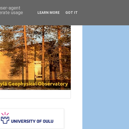
 user-agent
nerate usage
LEARN MORE
GOT IT