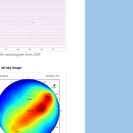
24h seismogram from SGF
all-sky image