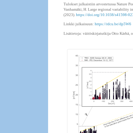
Tulokset julkaistiin arvostetussa Nature Por
Vanhamäki, H. Large regional variability in
(2023).
https://doi.org/10.1038/s41598-0
Linkki julkaisuun:
https://rdcu.be/dp5W6
Lisätietoja: väitöskirjatutkija Otto Kärhä