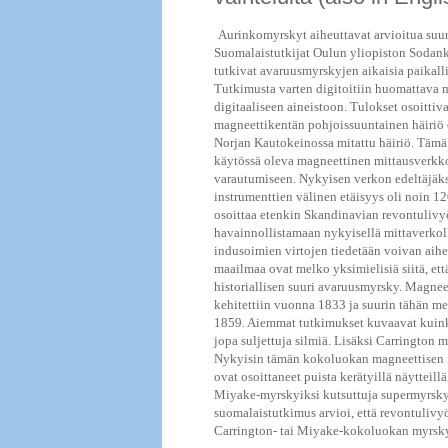
Aurinkomyrskyt aiheuttavat arvioitua suur
Suomalaistutkijat Oulun yliopiston Sodanky
tutkivat avaruusmyrskyjen aikaisia paikalli
Tutkimusta varten digitoitiin huomattava m
digitaaliseen aineistoon. Tulokset osoitt
magneettikentän pohjoissuuntainen häiriö 
Norjan Kautokeinossa mitattu häiriö. Tämä 
käytössä oleva magneettinen mittausverkko
varautumiseen. Nykyisen verkon edeltäjäk
instrumenttien välinen etäisyys oli noin 1
osoittaa etenkin Skandinavian revontulivyö
havainnollistamaan nykyisellä mittaverkol
indusoimien virtojen tiedetään voivan aiheut
maailmaa ovat melko yksimielisiä siitä, ett
historiallisen suuri avaruusmyrsky. Magne
kehitettiin vuonna 1833 ja suurin tähän men
1859. Aiemmat tutkimukset kuvaavat kuinka
jopa suljettuja silmiä. Lisäksi Carrington m
Nykyisin tämän kokoluokan magneettisen m
ovat osoittaneet puista kerätyillä näytteil
Miyake-myrskyiksi kutsuttuja supermyrskyj
suomalaistutkimus arvioi, että revontulivyö
Carrington- tai Miyake-kokoluokan myrsky