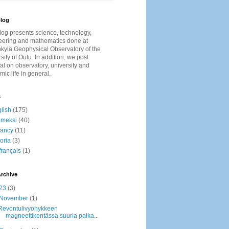
log
log presents
science, technology,
eering and mathematics done at
kylä Geophysical Observatory of the
sity of Oulu. In addition, we post
al on observatory, university and
ic life in general.
s
lish
(175)
omeksi
(40)
cancy
(11)
toria
(3)
français
(1)
rchive
23
(3)
November
(1)
Revontulivyöhykkeen
magneettikentässä suuria paika...