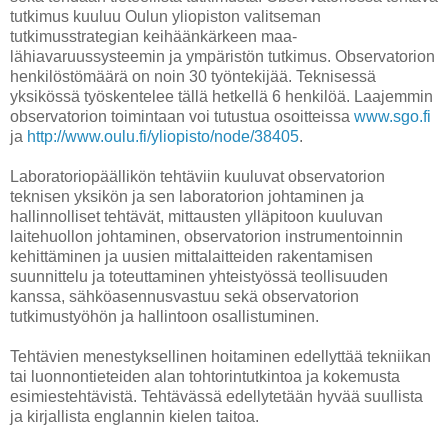
tutkimus kuuluu Oulun yliopiston valitseman
tutkimusstrategian keihäänkärkeen maa-
lähiavaruussysteemin ja ympäristön tutkimus. Observatorion
henkilöstömäärä on noin 30 työntekijää. Teknisessä
yksikössä työskentelee tällä hetkellä 6 henkilöä. Laajemmin
observatorion toimintaan voi tutustua osoitteissa
www.sgo.fi
ja
http://www.oulu.fi/yliopisto/node/38405
.
Laboratoriopäällikön tehtäviin kuuluvat observatorion
teknisen yksikön ja sen laboratorion johtaminen ja
hallinnolliset tehtävät, mittausten ylläpitoon kuuluvan
laitehuollon johtaminen, observatorion instrumentoinnin
kehittäminen ja uusien mittalaitteiden rakentamisen
suunnittelu ja toteuttaminen yhteistyössä teollisuuden
kanssa, sähköasennusvastuu sekä observatorion
tutkimustyöhön ja hallintoon osallistuminen.
Tehtävien menestyksellinen hoitaminen edellyttää tekniikan
tai luonnontieteiden alan tohtorintutkintoa ja kokemusta
esimiestehtävistä. Tehtävässä edellytetään hyvää suullista
ja kirjallista englannin kielen taitoa.