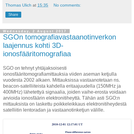
Thomas Ulich
at
15:35
No comments:
Share
Wednesday, 2 August 2017
SGOn tomografiavastaanotinverkon
laajennus kohti 3D-
ionosfääritomografiaa
SGO on tehnyt yhtäjaksoisesti
ionosfääritomografiamittauksia viiden aseman ketjulla
vuodesta 2002 alkaen. Mittauksissa vastaanotetaan ns.
beacon-satelliiteista kahdella eritaajuudella (150MHz ja
400MHz) lähetettyä signaalia, joiden vaihe-erosta voidaan
arvioida ionosfäärin elektronitiheyttä. Tähän asti SGO:n
mittauksista on laskettu poikkeleikkaus elektronitiheydestä
satelliitin lentoradan ja vastaanotinketjun välille.