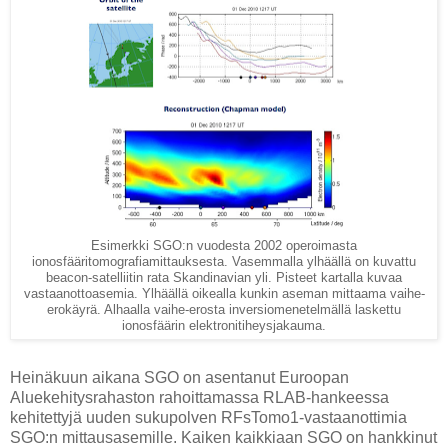
Esimerkki SGO:n vuodesta 2002 operoimasta
ionosfääritomografiamittauksesta. Vasemmalla ylhäällä on kuvattu
beacon-satelliitin rata Skandinavian yli. Pisteet kartalla kuvaa
vastaanottoasemia. Ylhäällä oikealla kunkin aseman mittaama vaihe-
erokäyrä. Alhaalla vaihe-erosta inversiomenetelmällä laskettu
ionosfäärin elektronitiheysjakauma.
Heinäkuun aikana SGO on asentanut Euroopan
Aluekehitysrahaston rahoittamassa RLAB-hankeessa
kehitettyjä uuden sukupolven RFsTomo1-vastaanottimia
SGO:n mittausasemille. Kaiken kaikkiaan SGO on hankkinut