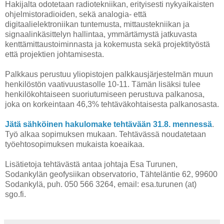
Hakijalta odotetaan radiotekniikan, erityisesti nykyaikaisten
ohjelmistoradioiden, sekä analogia- että
digitaalielektroniikan tuntemusta, mittaustekniikan ja
signaalinkäsittelyn hallintaa, ymmärtämystä jatkuvasta
kenttämittaustoiminnasta ja kokemusta sekä projektityöstä
että projektien johtamisesta.
Palkkaus perustuu yliopistojen palkkausjärjestelmän muun
henkilöstön vaativuustasolle 10-11. Tämän lisäksi tulee
henkilökohtaiseen suoriutumiseen perustuva palkanosa,
joka on korkeintaan 46,3% tehtäväkohtaisesta palkanosasta.
Jätä sähköinen hakulomake tehtävään 31.8. mennessä
.
Työ alkaa sopimuksen mukaan. Tehtävässä noudatetaan
työehtosopimuksen mukaista koeaikaa.
Lisätietoja tehtävästä antaa johtaja Esa Turunen,
Sodankylän geofysiikan observatorio, Tähteläntie 62, 99600
Sodankylä, puh. 050 566 3264, email: esa.turunen (at)
sgo.fi.