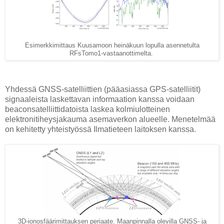
Esimerkkimittaus Kuusamoon heinäkuun lopulla asennetulta
RFsTomo1-vastaanottimelta.
Yhdessä GNSS-satelliittien (pääasiassa GPS-satelliitit)
signaaleista laskettavan informaation kanssa voidaan
beaconsatelliittidatoista laskea kolmiulotteinen
elektronitiheysjakauma asemaverkon alueelle. Menetelmää
on kehitetty yhteistyössä Ilmatieteen laitoksen kanssa.
3D-ionosfäärimittauksen periaate. Maanpinnalla olevilla GNSS- ja