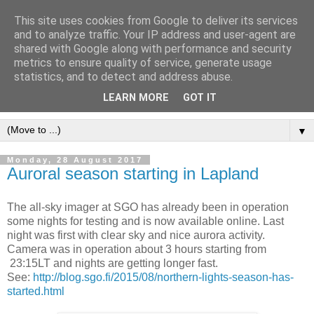
This site uses cookies from Google to deliver its services
and to analyze traffic. Your IP address and user-agent are
shared with Google along with performance and security
metrics to ensure quality of service, generate usage
statistics, and to detect and address abuse.
LEARN MORE
GOT IT
▼
Monday, 28 August 2017
Auroral season starting in Lapland
The all-sky imager at SGO has already been in operation
some nights for testing and is now available online. Last
night was first with clear sky and nice aurora activity.
Camera was in operation about 3 hours starting from
23:15LT and nights are getting longer fast.
See:
http://blog.sgo.fi/2015/08/northern-lights-season-has-
started.html