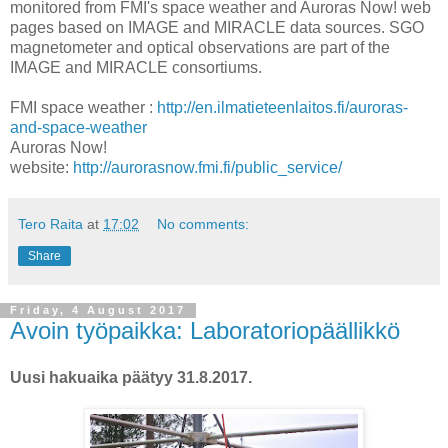
monitored from FMI's space weather and Auroras Now! web
pages based on IMAGE and MIRACLE data sources. SGO
magnetometer and optical observations are part of the
IMAGE and MIRACLE consortiums.
FMI space weather :
http://en.ilmatieteenlaitos.fi/auroras-
and-space-weather
Auroras Now!
website:
http://aurorasnow.fmi.fi/public_service/
Tero Raita
at
17:02
No comments:
Share
Friday, 4 August 2017
Avoin työpaikka: Laboratoriopäällikkö
Uusi hakuaika päätyy 31.8.2017.