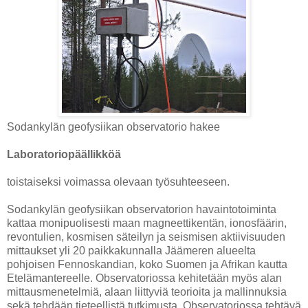
Sodankylän geofysiikan observatorio hakee
Laboratoriopäällikköä
toistaiseksi voimassa olevaan työsuhteeseen.
Sodankylän geofysiikan observatorion havaintotoiminta
kattaa monipuolisesti maan magneettikentän, ionosfäärin,
revontulien, kosmisen säteilyn ja seismisen aktiivisuuden
mittaukset yli 20 paikkakunnalla Jäämeren alueelta
pohjoisen Fennoskandian, koko Suomen ja Afrikan kautta
Etelämantereelle. Observatoriossa kehitetään myös alan
mittausmenetelmiä, alaan liittyviä teorioita ja mallinnuksia
sekä tehdään tieteellistä tutkimusta. Observatoriossa tehtävä