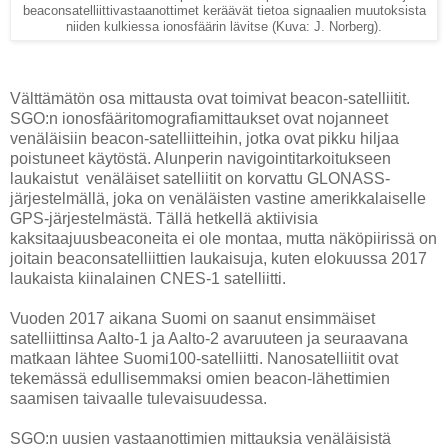
beaconsatelliittivastaanottimet keräävät tietoa signaalien muutoksista
niiden kulkiessa ionosfäärin lävitse (Kuva: J. Norberg).
Välttämätön osa mittausta ovat toimivat beacon-satelliitit.
SGO:n ionosfääritomografiamittaukset ovat nojanneet
venäläisiin beacon-satelliitteihin, jotka ovat pikku hiljaa
poistuneet käytöstä. Alunperin navigointitarkoitukseen
laukaistut venäläiset satelliitit on korvattu GLONASS-
järjestelmällä, joka on venäläisten vastine amerikkalaiselle
GPS-järjestelmästä. Tällä hetkellä aktiivisia
kaksitaajuusbeaconeita ei ole montaa, mutta näköpiirissä on
joitain beaconsatelliittien laukaisuja, kuten elokuussa 2017
laukaista kiinalainen CNES-1 satelliitti.
Vuoden 2017 aikana Suomi on saanut ensimmäiset
satelliittinsa Aalto-1 ja Aalto-2 avaruuteen ja seuraavana
matkaan lähtee Suomi100-satelliitti. Nanosatelliitit ovat
tekemässä edullisemmaksi omien beacon-lähettimien
saamisen taivaalle tulevaisuudessa.
SGO:n uusien vastaanottimien mittauksia venäläisistä