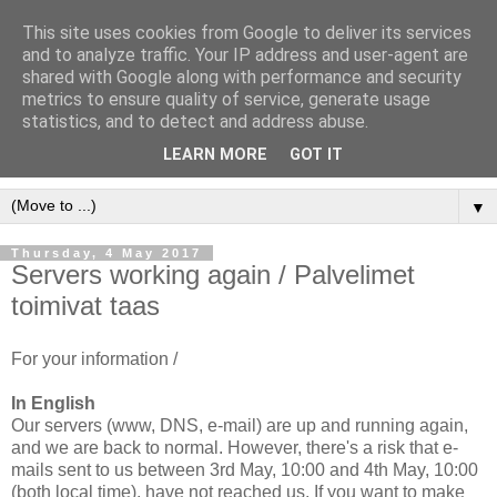
This site uses cookies from Google to deliver its services
and to analyze traffic. Your IP address and user-agent are
shared with Google along with performance and security
metrics to ensure quality of service, generate usage
statistics, and to detect and address abuse.
LEARN MORE
GOT IT
▼
Thursday, 4 May 2017
Servers working again / Palvelimet
toimivat taas
For your information /
In English
Our servers (www, DNS, e-mail) are up and running again,
and we are back to normal. However, there's a risk that e-
mails sent to us between 3rd May, 10:00 and 4th May, 10:00
(both local time), have not reached us. If you want to make